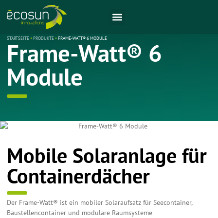
STARTSEITE
•
PRODUKTE
•
FRAME-WATT® 6 MODULE
Frame-Watt® 6
Module
Mobile Solaranlage für
Containerdächer
Der Frame-Watt® ist ein mobiler Solaraufsatz für Seecontainer,
Baustellencontainer und modulare Raumsysteme