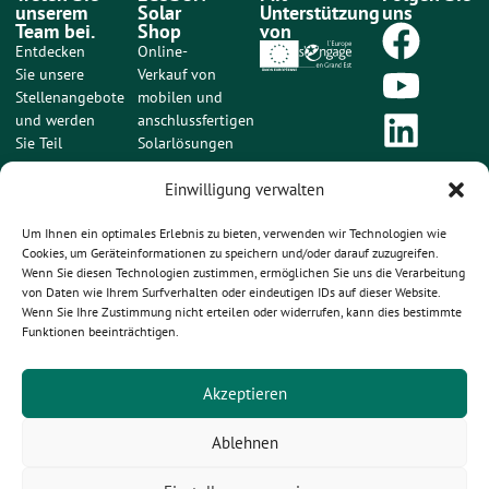
unserem
Solar
Unterstützung
uns
Team bei.
Shop
von
Entdecken
Online-
Sie unsere
Verkauf von
Stellenangebote
mobilen und
und werden
anschlussfertigen
Sie Teil
Solarlösungen
unseres
Auf
engagierten
Einwilligung verwalten
ecosunsolarshop.com
und
kaufen
ambitionierten
Um Ihnen ein optimales Erlebnis zu bieten, verwenden wir Technologien wie
Cookies, um Geräteinformationen zu speichern und/oder darauf zuzugreifen.
Teams.
Wenn Sie diesen Technologien zustimmen, ermöglichen Sie uns die Verarbeitung
von Daten wie Ihrem Surfverhalten oder eindeutigen IDs auf dieser Website.
Unsere
Wenn Sie Ihre Zustimmung nicht erteilen oder widerrufen, kann dies bestimmte
Stellenangebote
ansehen
Funktionen beeinträchtigen.
Akzeptieren
ECOSUN INNOVATIONS – 126A1 Route de Rouffach – 68920
Ablehnen
WETTOLSHEIM
+33 3 89 820 820 –
contact@ecosuninnovations.com