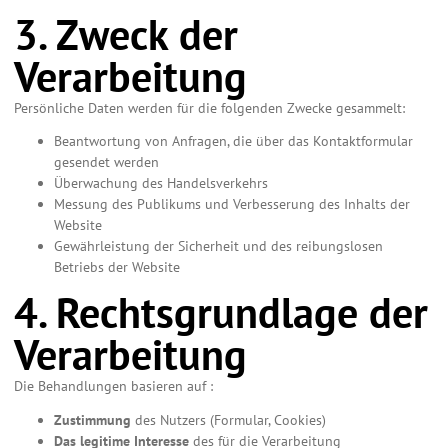
3. Zweck der
Verarbeitung
Persönliche Daten werden für die folgenden Zwecke gesammelt:
Beantwortung von Anfragen, die über das Kontaktformular
gesendet werden
Überwachung des Handelsverkehrs
Messung des Publikums und Verbesserung des Inhalts der
Website
Gewährleistung der Sicherheit und des reibungslosen
Betriebs der Website
4. Rechtsgrundlage der
Verarbeitung
Die Behandlungen basieren auf :
Zustimmung
des Nutzers (Formular, Cookies)
Das legitime Interesse
des für die Verarbeitung