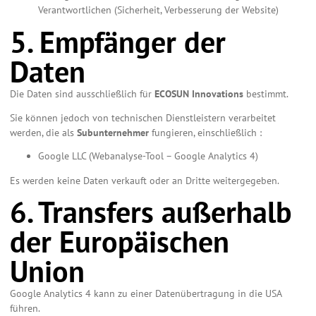
Verantwortlichen (Sicherheit, Verbesserung der Website)
5. Empfänger der
Daten
Die Daten sind ausschließlich für
ECOSUN Innovations
bestimmt.
Sie können jedoch von technischen Dienstleistern verarbeitet
werden, die als
Subunternehmer
fungieren, einschließlich :
Google LLC (Webanalyse-Tool – Google Analytics 4)
Es werden keine Daten verkauft oder an Dritte weitergegeben.
6. Transfers außerhalb
der Europäischen
Union
Google Analytics 4 kann zu einer Datenübertragung in die USA
führen.