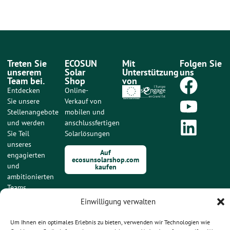
Treten Sie
ECOSUN
Mit
Folgen Sie
unserem
Solar
Unterstützung
uns
Team bei.
Shop
von
Entdecken
Online-
Sie unsere
Verkauf von
Stellenangebote
mobilen und
und werden
anschlussfertigen
Sie Teil
Solarlösungen
unseres
Auf
engagierten
ecosunsolarshop.com
und
kaufen
ambitionierten
Teams.
Einwilligung verwalten
Unsere
Stellenangebote
ansehen
Um Ihnen ein optimales Erlebnis zu bieten, verwenden wir Technologien wie