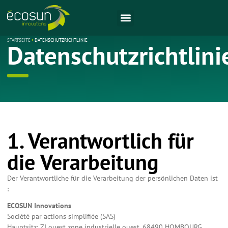
STARTSEITE
•
DATENSCHUTZRICHTLINIE
Datenschutzrichtlini
1. Verantwortlich für
die Verarbeitung
Der Verantwortliche für die Verarbeitung der persönlichen Daten ist
:
ECOSUN Innovations
Société par actions simplifiée (SAS)
Hauptsitz: ZI ouest zone industrielle ouest, 68490 HOMBOURG