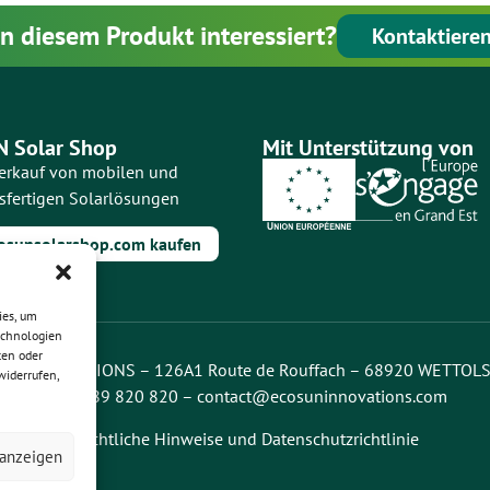
an diesem Produkt interessiert?
Kontaktieren
 Solar Shop
Mit Unterstützung von
erkauf von mobilen und
sfertigen Solarlösungen
osunsolarshop.com kaufen
ies, um
echnologien
ten oder
UN INNOVATIONS – 126A1 Route de Rouffach – 68920 WETTOL
widerrufen,
+33 3 89 820 820 –
contact@ecosuninnovations.com
Rechtliche Hinweise
und
Datenschutzrichtlinie
 anzeigen