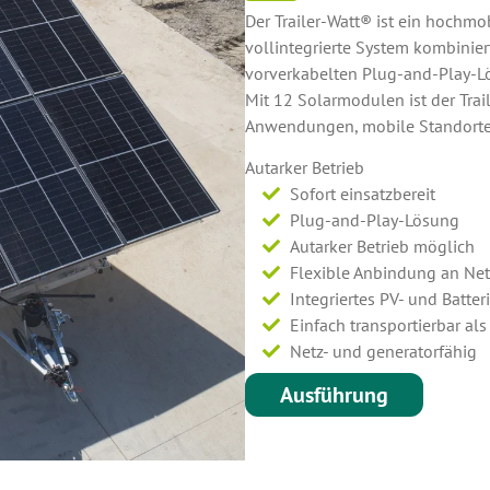
Der Trailer-Watt® ist ein hochmo
vollintegrierte System kombinie
vorverkabelten Plug-and-Play-L
Mit 12 Solarmodulen ist der Trai
Anwendungen, mobile Standorte u
Autarker Betrieb
Sofort einsatzbereit
Plug-and-Play-Lösung
Autarker Betrieb möglich
Flexible Anbindung an Net
Integriertes PV- und Batte
Einfach transportierbar al
Netz- und generatorfähig
Ausführung