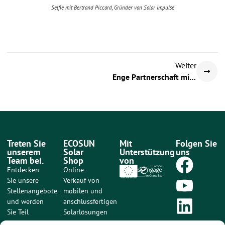
Selfie mit Bertrand Piccard, Gründer von Solar Impulse
Weiter
Enge Partnerschaft mit der EDF-Gruppe
Treten Sie
ECOSUN
Mit
Folgen Sie
unserem
Solar
Unterstützung
uns
Team bei.
Shop
von
Entdecken
Online-
Sie unsere
Verkauf von
Stellenangebote
mobilen und
und werden
anschlussfertigen
Sie Teil
Solarlösungen
unseres