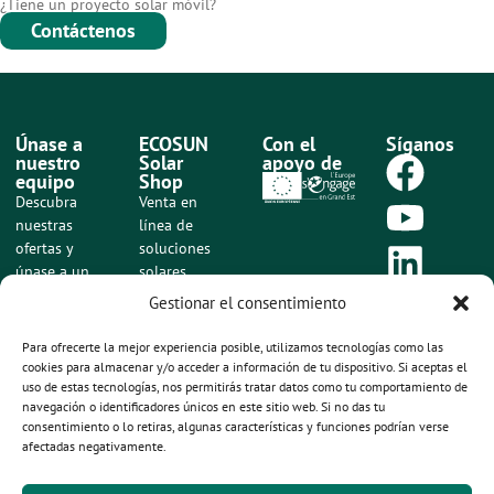
¿Tiene un proyecto solar móvil?
Contáctenos
Únase a
ECOSUN
Con el
Síganos
nuestro
Solar
apoyo de
equipo
Shop
Descubra
Venta en
nuestras
línea de
ofertas y
soluciones
únase a un
solares
equipo
móviles listas
Gestionar el consentimiento
comprometido
para conectar
y ambicioso
Para ofrecerte la mejor experiencia posible, utilizamos tecnologías como las
Comprar en
cookies para almacenar y/o acceder a información de tu dispositivo. Si aceptas el
ecosunsolarshop.com
Ver
uso de estas tecnologías, nos permitirás tratar datos como tu comportamiento de
nuestras
navegación o identificadores únicos en este sitio web. Si no das tu
ofertas
consentimiento o lo retiras, algunas características y funciones podrían verse
de
empleo
afectadas negativamente.