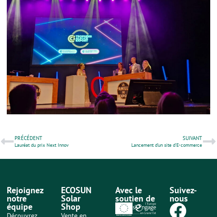
PRÉCÉDENT
SUIVANT
Lauréat du prix Next Innov
Lancement d’un site d’E-commerce
Rejoignez
ECOSUN
Avec le
Suivez-
notre
Solar
soutien de
nous
équipe
Shop
Découvrez
Vente en