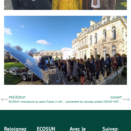
PRÉCÉDENT
SUIVANT
ECOSUN Innovations au salon Future in Africa à Casablanca
Lancement du nouveau produit OSMO-WATT®
Rejoignez
ECOSUN
Avec le
Suivez-