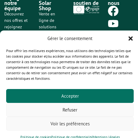
notre
Solar
soutien de
nous
équipe
Shop
Découvrez
Vente en
nos offres et
ligne de
rejoignez
solutions
notre équipe
solaires
Gérer le consentement
engagée et
mobiles et
ambitieuse.
prêtes à
Pour offrir les meilleures expériences, nous utilisons des technologies telles que
brancher
les cookies pour stocker et/ou accéder aux informations des appareils. Le fait de
Voir nos
offres
consentir à ces technologies nous permettra de traiter des données telles que le
Acheter sur
d'emploi
comportement de navigation ou les ID uniques sur ce site. Le fait de ne pas
ecosunsolarshop.com
consentir ou de retirer son consentement peut avoir un effet négatif sur certaines
caractéristiques et fonctions.
ECOSUN INNOVATIONS – 126A1 Route de Rouffach – 68920
Accepter
WETTOLSHEIM
+33 3 89 820 820 –
contact@ecosuninnovations.com
Refuser
Mentions légales
et
politique de confidentialité
Voir les préférences
Politique de cookies
Politique de confidentialité
Mentions légales